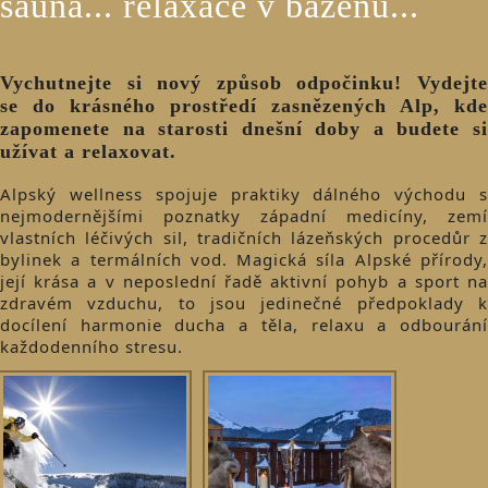
sauna... relaxace v bazénu...
Vychutnejte si nový způsob odpočinku! Vydejte
se do krásného prostředí zasnězených Alp, kde
zapomenete na starosti dnešní doby a budete si
užívat a relaxovat.
Alpský wellness spojuje praktiky dálného východu s
nejmodernějšími poznatky západní medicíny, zemí
vlastních léčivých sil, tradičních lázeňských procedůr z
bylinek a termálních vod. Magická síla Alpské přírody,
její krása a v neposlední řadě aktivní pohyb a sport na
zdravém vzduchu, to jsou jedinečné předpoklady k
docílení harmonie ducha a těla, relaxu a odbourání
každodenního stresu.